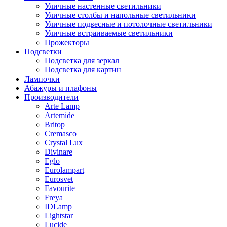
Уличные настенные светильники
Уличные столбы и напольные светильники
Уличные подвесные и потолочные светильники
Уличные встраиваемые светильники
Прожекторы
Подсветки
Подсветка для зеркал
Подсветка для картин
Лампочки
Абажуры и плафоны
Производители
Arte Lamp
Artemide
Britop
Cremasco
Crystal Lux
Divinare
Eglo
Eurolampart
Eurosvet
Favourite
Freya
IDLamp
Lightstar
Lucide