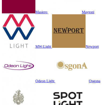
Masiero
Maytoni
MW-Light
Newport
Odeon Light
Osgona