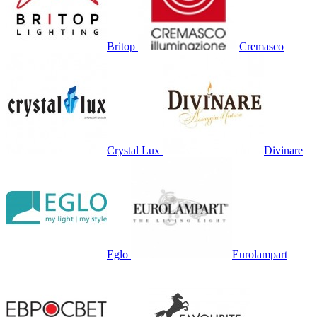
Britop
Cremasco
Crystal Lux
Divinare
Eglo
Eurolampart