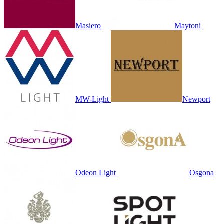
Masiero
Maytoni
MW-Light
Newport
Odeon Light
Osgona