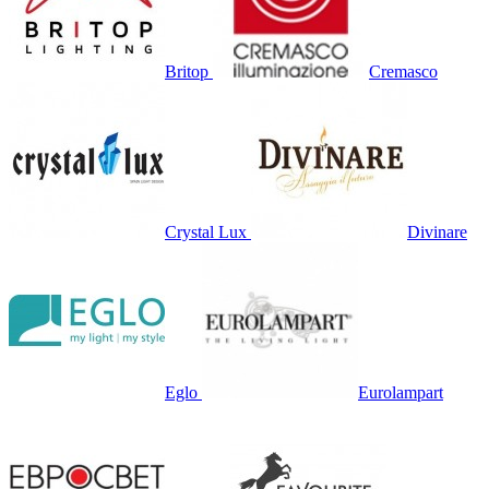
Britop
Cremasco
Crystal Lux
Divinare
Eglo
Eurolampart