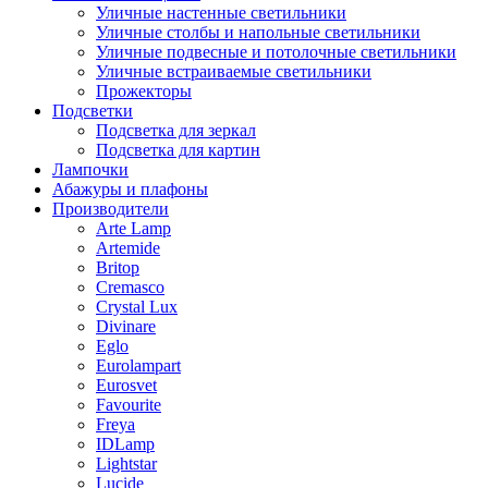
Уличные настенные светильники
Уличные столбы и напольные светильники
Уличные подвесные и потолочные светильники
Уличные встраиваемые светильники
Прожекторы
Подсветки
Подсветка для зеркал
Подсветка для картин
Лампочки
Абажуры и плафоны
Производители
Arte Lamp
Artemide
Britop
Cremasco
Crystal Lux
Divinare
Eglo
Eurolampart
Eurosvet
Favourite
Freya
IDLamp
Lightstar
Lucide