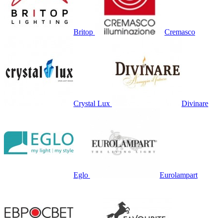
Britop
Cremasco
Crystal Lux
Divinare
Eglo
Eurolampart