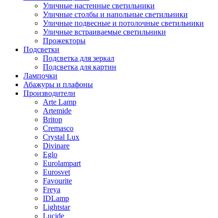
Уличные настенные светильники
Уличные столбы и напольные светильники
Уличные подвесные и потолочные светильники
Уличные встраиваемые светильники
Прожекторы
Подсветки
Подсветка для зеркал
Подсветка для картин
Лампочки
Абажуры и плафоны
Производители
Arte Lamp
Artemide
Britop
Cremasco
Crystal Lux
Divinare
Eglo
Eurolampart
Eurosvet
Favourite
Freya
IDLamp
Lightstar
Lucide