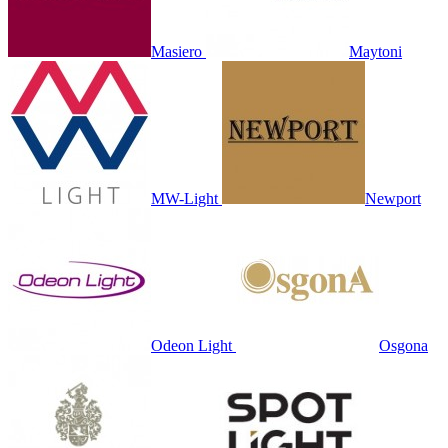
Masiero
Maytoni
MW-Light
Newport
Odeon Light
Osgona