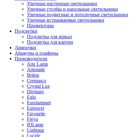
Уличные настенные светильники
Уличные столбы и напольные светильники
Уличные подвесные и потолочные светильники
Уличные встраиваемые светильники
Прожекторы
Подсветки
Подсветка для зеркал
Подсветка для картин
Лампочки
Абажуры и плафоны
Производители
Arte Lamp
Artemide
Britop
Cremasco
Crystal Lux
Divinare
Eglo
Eurolampart
Eurosvet
Favourite
Freya
IDLamp
Lightstar
Lucide