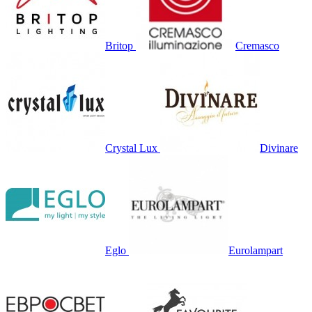
Britop
Cremasco
Crystal Lux
Divinare
Eglo
Eurolampart