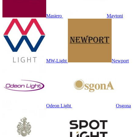
Masiero
Maytoni
MW-Light
Newport
Odeon Light
Osgona