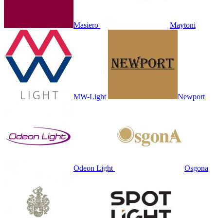
Masiero
Maytoni
MW-Light
Newport
Odeon Light
Osgona