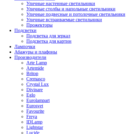
Уличные настенные светильники
Уличные столбы и напольные светильники
Уличные подвесные и потолочные светильники
Уличные встраиваемые светильники
Прожекторы
Подсветки
Подсветка для зеркал
Подсветка для картин
Лампочки
Абажуры и плафоны
Производители
Arte Lamp
Artemide
Britop
Cremasco
Crystal Lux
Divinare
Eglo
Eurolampart
Eurosvet
Favourite
Freya
IDLamp
Lightstar
Lucide