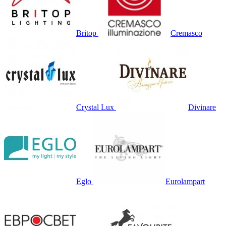
Britop
Cremasco
Crystal Lux
Divinare
Eglo
Eurolampart