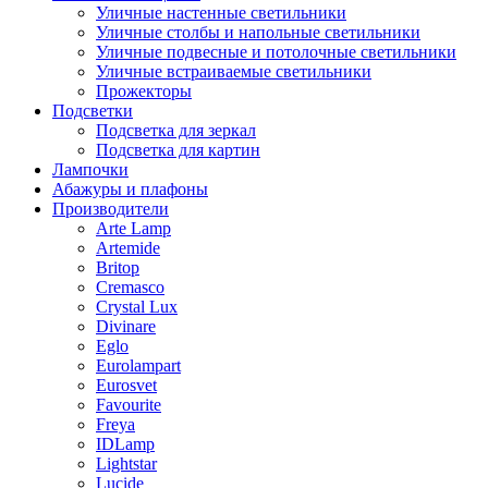
Уличные настенные светильники
Уличные столбы и напольные светильники
Уличные подвесные и потолочные светильники
Уличные встраиваемые светильники
Прожекторы
Подсветки
Подсветка для зеркал
Подсветка для картин
Лампочки
Абажуры и плафоны
Производители
Arte Lamp
Artemide
Britop
Cremasco
Crystal Lux
Divinare
Eglo
Eurolampart
Eurosvet
Favourite
Freya
IDLamp
Lightstar
Lucide