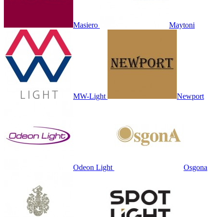
Masiero
Maytoni
MW-Light
Newport
Odeon Light
Osgona