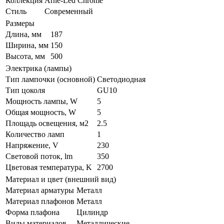
Коллекция
Arne-Led Chrome
Стиль
Современный
Размеры
Длина, мм
187
Ширина, мм
150
Высота, мм
500
Электрика (лампы)
Тип лампочки (основной)
Светодиодная
Тип цоколя
GU10
Мощность лампы, W
5
Общая мощность, W
5
Площадь освещения, м2
2.5
Количество ламп
1
Напряжение, V
230
Световой поток, lm
350
Цветовая температура, K
2700
Материал и цвет (внешний вид)
Материал арматуры
Металл
Материал плафонов
Металл
Форма плафона
Цилиндр
Виды материалов
Металлические