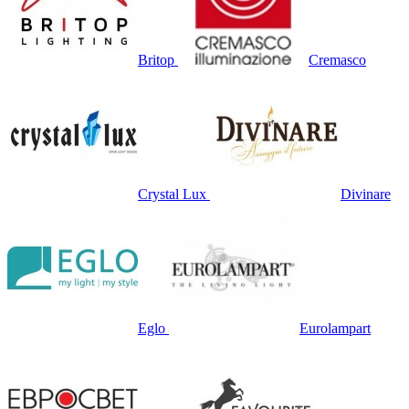
Britop
Cremasco
Crystal Lux
Divinare
Eglo
Eurolampart