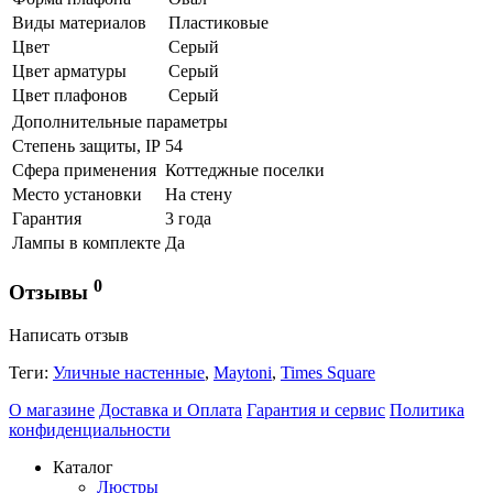
Виды материалов
Пластиковые
Цвет
Серый
Цвет арматуры
Серый
Цвет плафонов
Серый
Дополнительные параметры
Степень защиты, IP
54
Сфера применения
Коттеджные поселки
Место установки
На стену
Гарантия
3 года
Лампы в комплекте
Да
0
Отзывы
Написать отзыв
Теги:
Уличные настенные
,
Maytoni
,
Times Square
О магазине
Доставка и Оплата
Гарантия и сервис
Политика
конфиденциальности
Каталог
Люстры