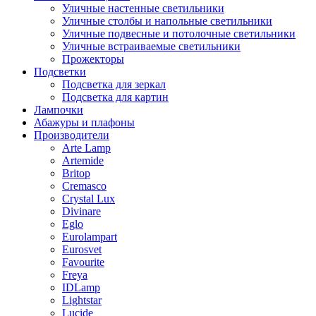
Уличные настенные светильники
Уличные столбы и напольные светильники
Уличные подвесные и потолочные светильники
Уличные встраиваемые светильники
Прожекторы
Подсветки
Подсветка для зеркал
Подсветка для картин
Лампочки
Абажуры и плафоны
Производители
Arte Lamp
Artemide
Britop
Cremasco
Crystal Lux
Divinare
Eglo
Eurolampart
Eurosvet
Favourite
Freya
IDLamp
Lightstar
Lucide