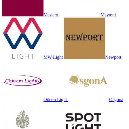
Masiero
Maytoni
MW-Light
Newport
Odeon Light
Osgona