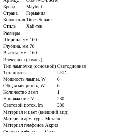
Артикул
O594WL-L6GR
Бренд
Maytoni
Страна
Германия
Коллекция
Times Square
Стиль
Хай-тек
Размеры
Ширина, мм
100
Глубина, мм
78
Высота, мм
160
Электрика (лампы)
Тип лампочки (основной)
Светодиодная
Тип цоколя
LED
Мощность лампы, W
6
Общая мощность, W
6
Количество ламп
1
Напряжение, V
230
Световой поток, lm
380
Материал и цвет (внешний вид)
Материал арматуры
Металл
Материал плафонов
Акрил
Форма плафона
Овал