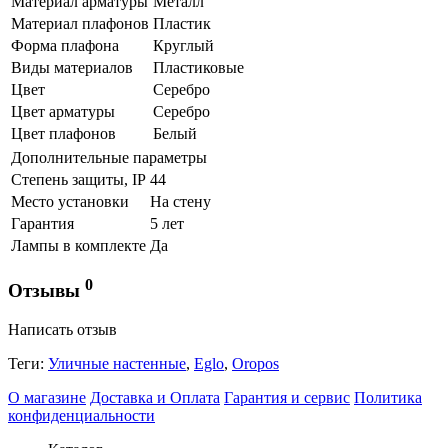
Материал арматуры
Металл
Материал плафонов
Пластик
Форма плафона
Круглый
Виды материалов
Пластиковые
Цвет
Серебро
Цвет арматуры
Серебро
Цвет плафонов
Белый
Дополнительные параметры
Степень защиты, IP
44
Место установки
На стену
Гарантия
5 лет
Лампы в комплекте
Да
0
Отзывы
Написать отзыв
Теги:
Уличные настенные
,
Eglo
,
Oropos
О магазине
Доставка и Оплата
Гарантия и сервис
Политика
конфиденциальности