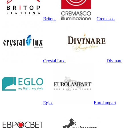
Britop
Cremasco
Crystal Lux
Divinare
Eglo
Eurolampart