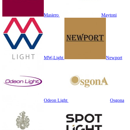
Masiero
Maytoni
MW-Light
Newport
Odeon Light
Osgona