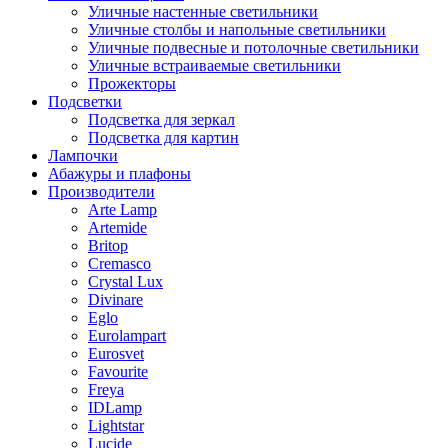
Уличные настенные светильники
Уличные столбы и напольные светильники
Уличные подвесные и потолочные светильники
Уличные встраиваемые светильники
Прожекторы
Подсветки
Подсветка для зеркал
Подсветка для картин
Лампочки
Абажуры и плафоны
Производители
Arte Lamp
Artemide
Britop
Cremasco
Crystal Lux
Divinare
Eglo
Eurolampart
Eurosvet
Favourite
Freya
IDLamp
Lightstar
Lucide