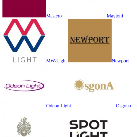
Masiero
Maytoni
MW-Light
Newport
Odeon Light
Osgona