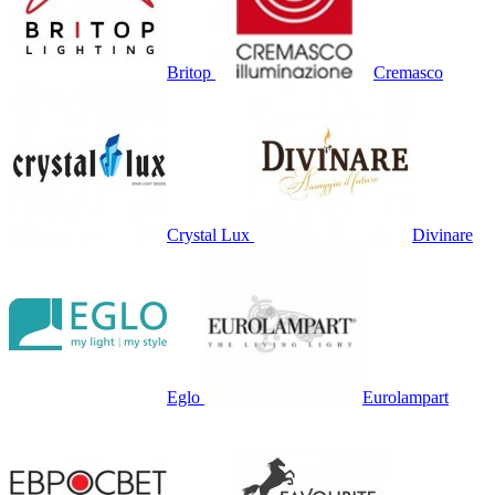
Britop
Cremasco
Crystal Lux
Divinare
Eglo
Eurolampart