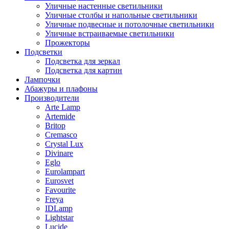
Уличные настенные светильники
Уличные столбы и напольные светильники
Уличные подвесные и потолочные светильники
Уличные встраиваемые светильники
Прожекторы
Подсветки
Подсветка для зеркал
Подсветка для картин
Лампочки
Абажуры и плафоны
Производители
Arte Lamp
Artemide
Britop
Cremasco
Crystal Lux
Divinare
Eglo
Eurolampart
Eurosvet
Favourite
Freya
IDLamp
Lightstar
Lucide