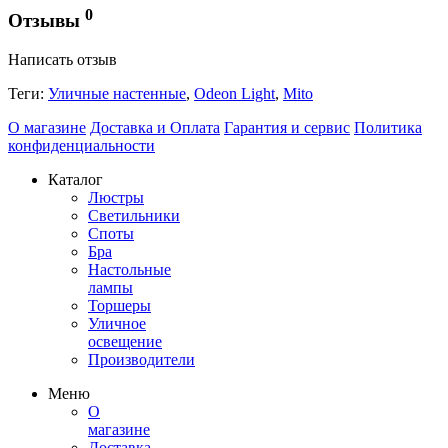
0
Отзывы
Написать отзыв
Теги:
Уличные настенные
,
Odeon Light
,
Mito
О магазине
Доставка и Оплата
Гарантия и сервис
Политика
конфиденциальности
Каталог
Люстры
Светильники
Споты
Бра
Настольные
лампы
Торшеры
Уличное
освещение
Производители
Меню
О
магазине
Доставка