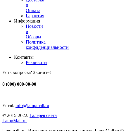
и
Оплата
Гарантия
Информация
Новости
и
Обзоры
Политика
конфиденциальности
Контакты
Реквизиты
Есть вопросы? Звоните!
8 (000) 000-00-00
Email:
info@lampmall.ru
© 2015-2022.
Галерея света
LampMall.ru
lampmall.ru - Интернет-магазин светильников LampMall.ru ©