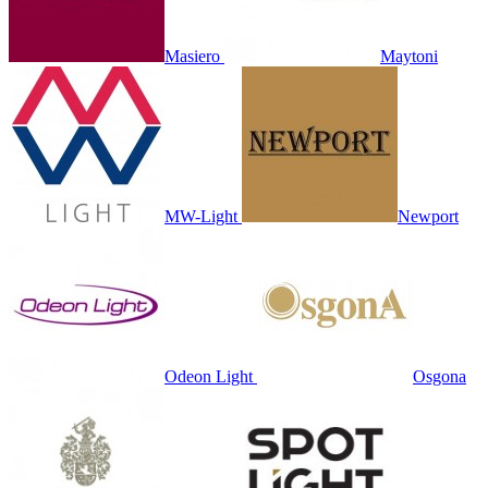
Masiero
Maytoni
MW-Light
Newport
Odeon Light
Osgona