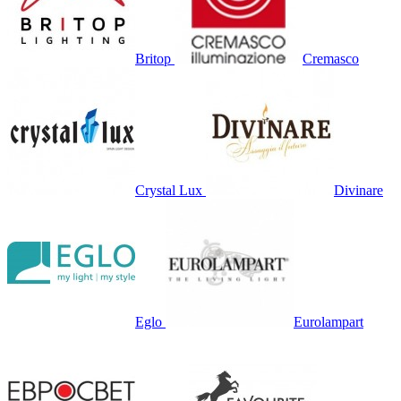
Britop
Cremasco
Crystal Lux
Divinare
Eglo
Eurolampart