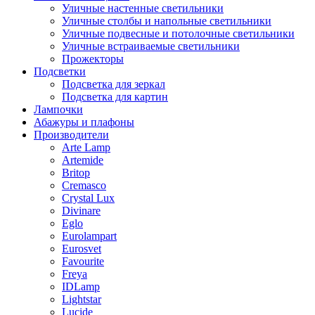
Уличные настенные светильники
Уличные столбы и напольные светильники
Уличные подвесные и потолочные светильники
Уличные встраиваемые светильники
Прожекторы
Подсветки
Подсветка для зеркал
Подсветка для картин
Лампочки
Абажуры и плафоны
Производители
Arte Lamp
Artemide
Britop
Cremasco
Crystal Lux
Divinare
Eglo
Eurolampart
Eurosvet
Favourite
Freya
IDLamp
Lightstar
Lucide