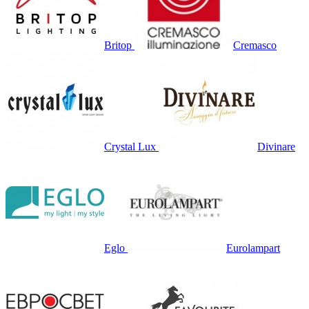
Britop
Cremasco
Crystal Lux
Divinare
Eglo
Eurolampart