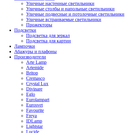
Уличные настенные светильники
Уличные столбы и напольные светильники
Уличные подвесные и потолочные светильники
Уличные встраиваемые светильники
Прожекторы
Подсветки
Подсветка для зеркал
Подсветка для картин
Лампочки
Абажуры и плафоны
Производители
Arte Lamp
Artemide
Britop
Cremasco
Crystal Lux
Divinare
Eglo
Eurolampart
Eurosvet
Favourite
Freya
IDLamp
Lightstar
Lucide