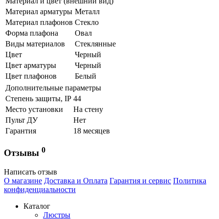
Материал и цвет (внешний вид)
Материал арматуры
Металл
Материал плафонов
Стекло
Форма плафона
Овал
Виды материалов
Стеклянные
Цвет
Черный
Цвет арматуры
Черный
Цвет плафонов
Белый
Дополнительные параметры
Степень защиты, IP
44
Место установки
На стену
Пульт ДУ
Нет
Гарантия
18 месяцев
0
Отзывы
Написать отзыв
О магазине
Доставка и Оплата
Гарантия и сервис
Политика
конфиденциальности
Каталог
Люстры