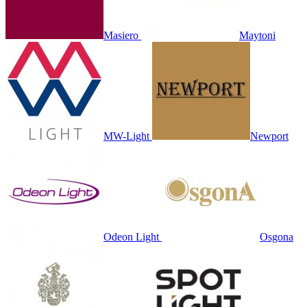
Masiero
Maytoni
MW-Light
Newport
Odeon Light
Osgona