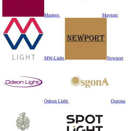
Masiero
Maytoni
MW-Light
Newport
Odeon Light
Osgona