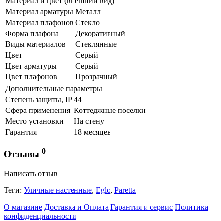
Материал и цвет (внешний вид)
Материал арматуры
Металл
Материал плафонов
Стекло
Форма плафона
Декоративный
Виды материалов
Стеклянные
Цвет
Серый
Цвет арматуры
Серый
Цвет плафонов
Прозрачный
Дополнительные параметры
Степень защиты, IP
44
Сфера применения
Коттеджные поселки
Место установки
На стену
Гарантия
18 месяцев
0
Отзывы
Написать отзыв
Теги:
Уличные настенные
,
Eglo
,
Paretta
О магазине
Доставка и Оплата
Гарантия и сервис
Политика
конфиденциальности