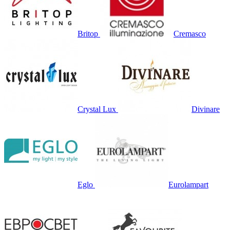
Britop
Cremasco
Crystal Lux
Divinare
Eglo
Eurolampart