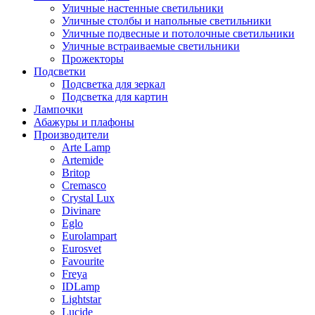
Уличные настенные светильники
Уличные столбы и напольные светильники
Уличные подвесные и потолочные светильники
Уличные встраиваемые светильники
Прожекторы
Подсветки
Подсветка для зеркал
Подсветка для картин
Лампочки
Абажуры и плафоны
Производители
Arte Lamp
Artemide
Britop
Cremasco
Crystal Lux
Divinare
Eglo
Eurolampart
Eurosvet
Favourite
Freya
IDLamp
Lightstar
Lucide