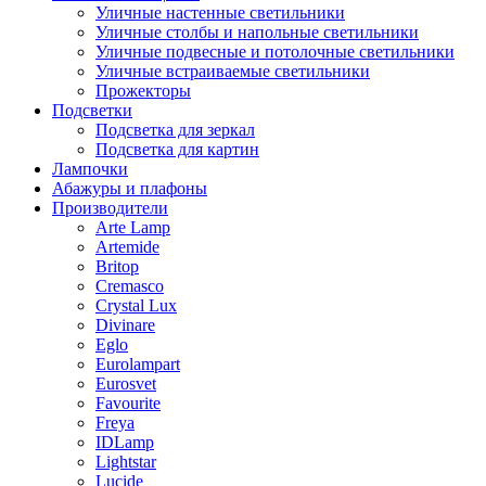
Уличные настенные светильники
Уличные столбы и напольные светильники
Уличные подвесные и потолочные светильники
Уличные встраиваемые светильники
Прожекторы
Подсветки
Подсветка для зеркал
Подсветка для картин
Лампочки
Абажуры и плафоны
Производители
Arte Lamp
Artemide
Britop
Cremasco
Crystal Lux
Divinare
Eglo
Eurolampart
Eurosvet
Favourite
Freya
IDLamp
Lightstar
Lucide