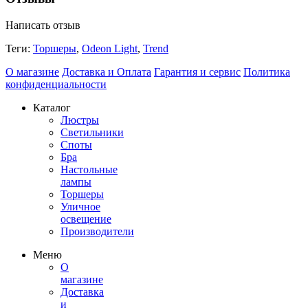
Написать отзыв
Теги:
Торшеры
,
Odeon Light
,
Trend
О магазине
Доставка и Оплата
Гарантия и сервис
Политика
конфиденциальности
Каталог
Люстры
Светильники
Споты
Бра
Настольные
лампы
Торшеры
Уличное
освещение
Производители
Меню
О
магазине
Доставка
и