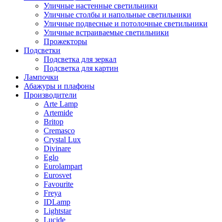
Уличные настенные светильники
Уличные столбы и напольные светильники
Уличные подвесные и потолочные светильники
Уличные встраиваемые светильники
Прожекторы
Подсветки
Подсветка для зеркал
Подсветка для картин
Лампочки
Абажуры и плафоны
Производители
Arte Lamp
Artemide
Britop
Cremasco
Crystal Lux
Divinare
Eglo
Eurolampart
Eurosvet
Favourite
Freya
IDLamp
Lightstar
Lucide