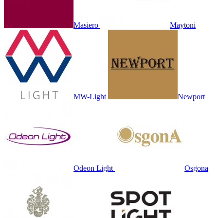
Masiero
Maytoni
MW-Light
Newport
Odeon Light
Osgona