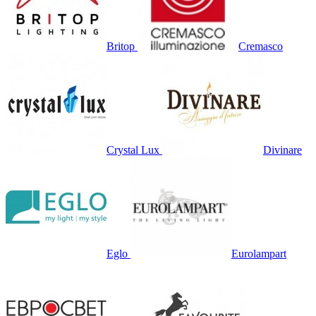
Britop
Cremasco
Crystal Lux
Divinare
Eglo
Eurolampart