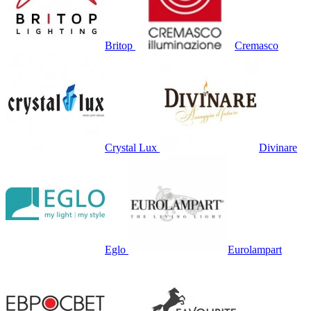
Britop
Cremasco
Crystal Lux
Divinare
Eglo
Eurolampart