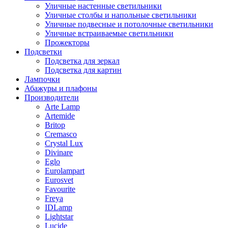
Уличные настенные светильники
Уличные столбы и напольные светильники
Уличные подвесные и потолочные светильники
Уличные встраиваемые светильники
Прожекторы
Подсветки
Подсветка для зеркал
Подсветка для картин
Лампочки
Абажуры и плафоны
Производители
Arte Lamp
Artemide
Britop
Cremasco
Crystal Lux
Divinare
Eglo
Eurolampart
Eurosvet
Favourite
Freya
IDLamp
Lightstar
Lucide