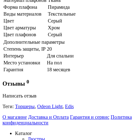
Материал плафонов
Ткань
Форма плафона
Пирамида
Виды материалов
Текстильные
Цвет
Серый
Цвет арматуры
Хром
Цвет плафонов
Серый
Дополнительные параметры
Степень защиты, IP
20
Интерьер
Для спальни
Место установки
На пол
Гарантия
18 месяцев
0
Отзывы
Написать отзыв
Теги:
Торшеры
,
Odeon Light
,
Edis
О магазине
Доставка и Оплата
Гарантия и сервис
Политика
конфиденциальности
Каталог
Люстры