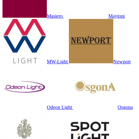
Masiero
Maytoni
MW-Light
Newport
Odeon Light
Osgona