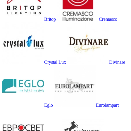
Britop
Cremasco
Crystal Lux
Divinare
Eglo
Eurolampart