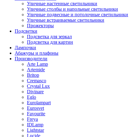
Уличные настенные светильники
Уличные столбы и напольные светильники
Уличные подвесные и потолочные светильники
Уличные встраиваемые светильники
Прожекторы
Подсветки
Подсветка для зеркал
Подсветка для картин
Лампочки
Абажуры и плафоны
Производители
Arte Lamp
Artemide
Britop
Cremasco
Crystal Lux
Divinare
Eglo
Eurolampart
Eurosvet
Favourite
Freya
IDLamp
Lightstar
Lucide