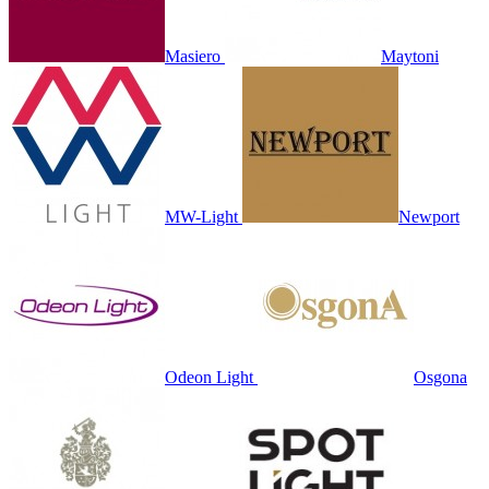
Masiero
Maytoni
MW-Light
Newport
Odeon Light
Osgona