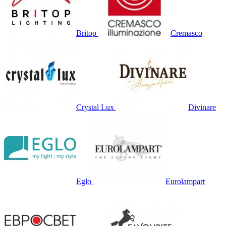
Britop
Cremasco
Crystal Lux
Divinare
Eglo
Eurolampart