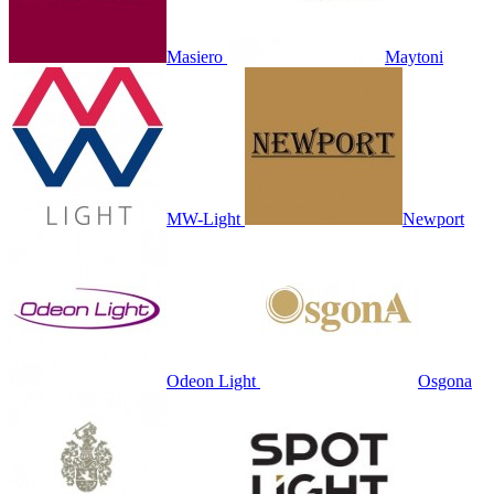
Masiero
Maytoni
MW-Light
Newport
Odeon Light
Osgona