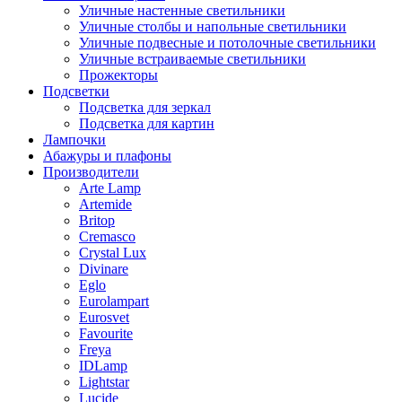
Уличные настенные светильники
Уличные столбы и напольные светильники
Уличные подвесные и потолочные светильники
Уличные встраиваемые светильники
Прожекторы
Подсветки
Подсветка для зеркал
Подсветка для картин
Лампочки
Абажуры и плафоны
Производители
Arte Lamp
Artemide
Britop
Cremasco
Crystal Lux
Divinare
Eglo
Eurolampart
Eurosvet
Favourite
Freya
IDLamp
Lightstar
Lucide