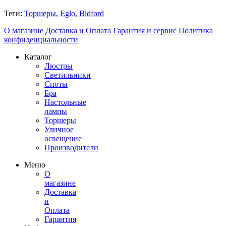
Теги:
Торшеры
,
Eglo
,
Bidford
О магазине
Доставка и Оплата
Гарантия и сервис
Политика
конфиденциальности
Каталог
Люстры
Светильники
Споты
Бра
Настольные
лампы
Торшеры
Уличное
освещение
Производители
Меню
О
магазине
Доставка
и
Оплата
Гарантия