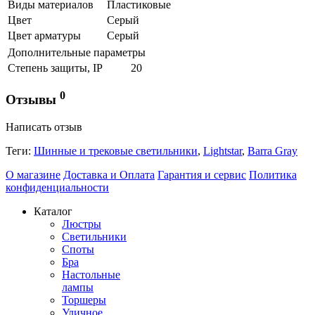
Виды материалов
Пластиковые
Цвет
Серый
Цвет арматуры
Серый
Дополнительные параметры
Степень защиты, IP
20
0
Отзывы
Написать отзыв
Теги:
Шинные и трековые светильники
,
Lightstar
,
Barra Gray
О магазине
Доставка и Оплата
Гарантия и сервис
Политика
конфиденциальности
Каталог
Люстры
Светильники
Споты
Бра
Настольные
лампы
Торшеры
Уличное