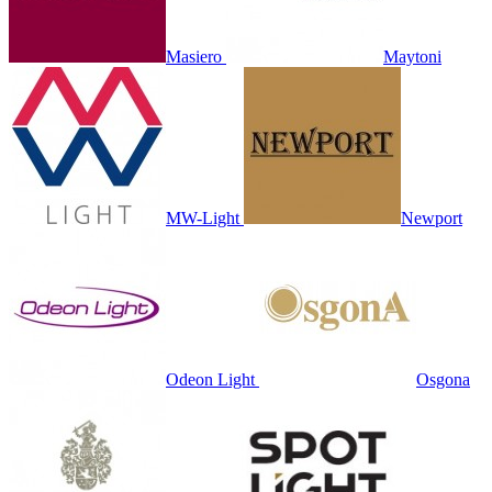
Masiero
Maytoni
MW-Light
Newport
Odeon Light
Osgona