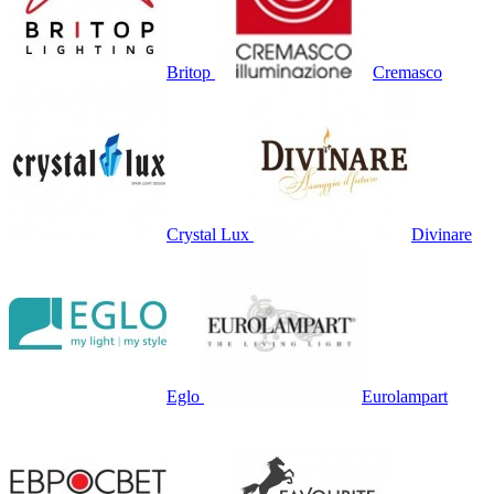
Britop
Cremasco
Crystal Lux
Divinare
Eglo
Eurolampart