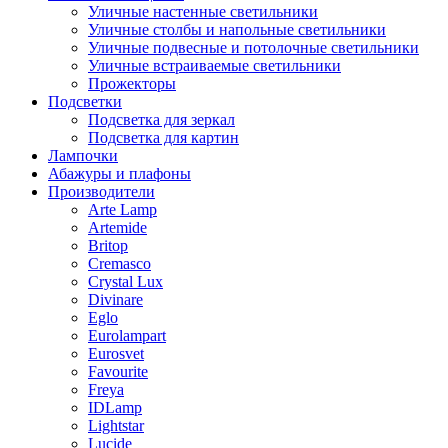
Уличные настенные светильники
Уличные столбы и напольные светильники
Уличные подвесные и потолочные светильники
Уличные встраиваемые светильники
Прожекторы
Подсветки
Подсветка для зеркал
Подсветка для картин
Лампочки
Абажуры и плафоны
Производители
Arte Lamp
Artemide
Britop
Cremasco
Crystal Lux
Divinare
Eglo
Eurolampart
Eurosvet
Favourite
Freya
IDLamp
Lightstar
Lucide