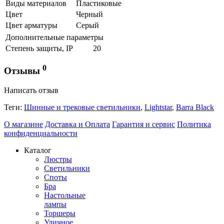
Виды материалов
Пластиковые
Цвет
Черный
Цвет арматуры
Серый
Дополнительные параметры
Степень защиты, IP
20
0
Отзывы
Написать отзыв
Теги:
Шинные и трековые светильники
,
Lightstar
,
Barra Black
О магазине
Доставка и Оплата
Гарантия и сервис
Политика
конфиденциальности
Каталог
Люстры
Светильники
Споты
Бра
Настольные
лампы
Торшеры
Уличное