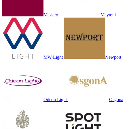
Masiero
Maytoni
MW-Light
Newport
Odeon Light
Osgona