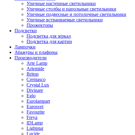
Уличные настенные светильники
Уличные столбы и напольные светильники
Уличные подвесные и потолочные светильники
Уличные встраиваемые светильники
Прожекторы
Подсветки
Подсветка для зеркал
Подсветка для картин
Лампочки
Абажуры и плафоны
Производители
Arte Lamp
Artemide
Britop
Cremasco
Crystal Lux
Divinare
Eglo
Eurolampart
Eurosvet
Favourite
Freya
IDLamp
Lightstar
Lucide