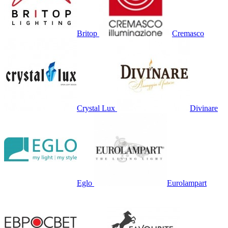
Britop
Cremasco
Crystal Lux
Divinare
Eglo
Eurolampart