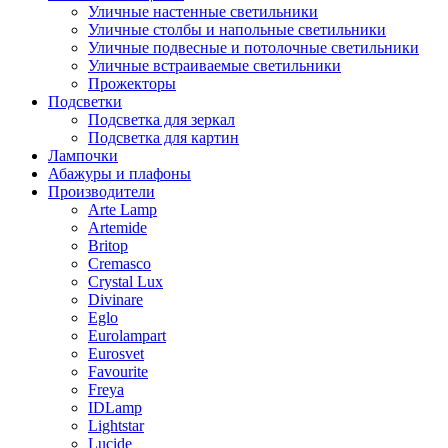
Уличные настенные светильники
Уличные столбы и напольные светильники
Уличные подвесные и потолочные светильники
Уличные встраиваемые светильники
Прожекторы
Подсветки
Подсветка для зеркал
Подсветка для картин
Лампочки
Абажуры и плафоны
Производители
Arte Lamp
Artemide
Britop
Cremasco
Crystal Lux
Divinare
Eglo
Eurolampart
Eurosvet
Favourite
Freya
IDLamp
Lightstar
Lucide