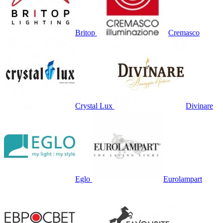
Britop
Cremasco
Crystal Lux
Divinare
Eglo
Eurolampart