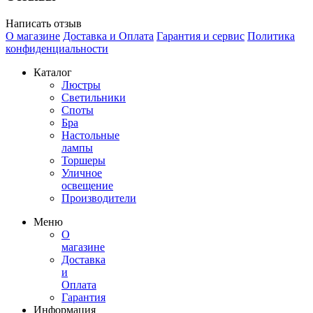
Написать отзыв
О магазине
Доставка и Оплата
Гарантия и сервис
Политика
конфиденциальности
Каталог
Люстры
Светильники
Споты
Бра
Настольные
лампы
Торшеры
Уличное
освещение
Производители
Меню
О
магазине
Доставка
и
Оплата
Гарантия
Информация