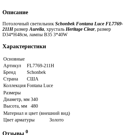
Описание
Потолочный светильник
Schonbek Fontana Luce FL7769-
211H
размер
Aurelia
, хрусталь
Heritage Clear
, размер
D34*H48см, лампы B35 3*40W
Характеристики
Основные
Артикул
FL7769-211H
Бренд
Schonbek
Страна
США
Коллекция
Fontana Luce
Размеры
Диаметр, мм
340
Высота, мм
480
Материал и цвет (внешний вид)
Цвет арматуры
Золото
0
Отзывы