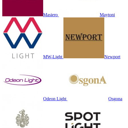
Masiero
Maytoni
MW-Light
Newport
Odeon Light
Osgona