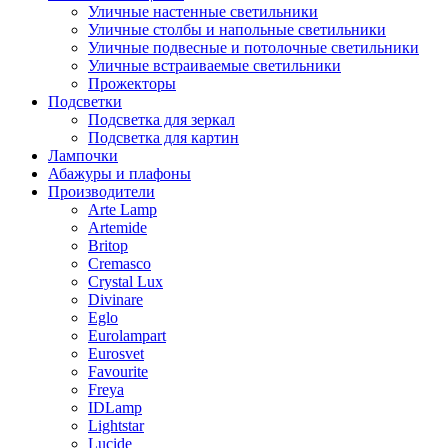
Уличные настенные светильники
Уличные столбы и напольные светильники
Уличные подвесные и потолочные светильники
Уличные встраиваемые светильники
Прожекторы
Подсветки
Подсветка для зеркал
Подсветка для картин
Лампочки
Абажуры и плафоны
Производители
Arte Lamp
Artemide
Britop
Cremasco
Crystal Lux
Divinare
Eglo
Eurolampart
Eurosvet
Favourite
Freya
IDLamp
Lightstar
Lucide