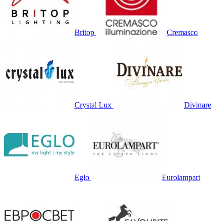
Britop
Cremasco
Crystal Lux
Divinare
Eglo
Eurolampart