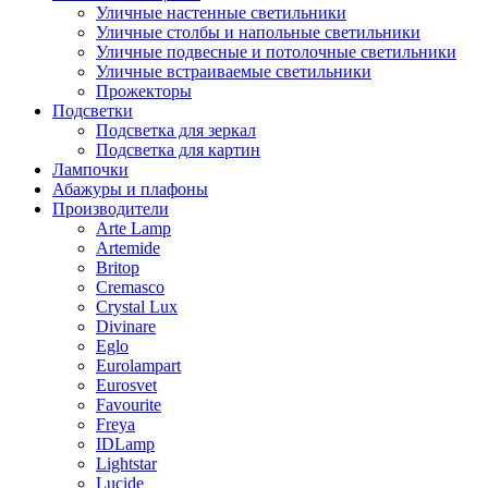
Уличные настенные светильники
Уличные столбы и напольные светильники
Уличные подвесные и потолочные светильники
Уличные встраиваемые светильники
Прожекторы
Подсветки
Подсветка для зеркал
Подсветка для картин
Лампочки
Абажуры и плафоны
Производители
Arte Lamp
Artemide
Britop
Cremasco
Crystal Lux
Divinare
Eglo
Eurolampart
Eurosvet
Favourite
Freya
IDLamp
Lightstar
Lucide