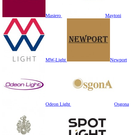
Masiero
Maytoni
MW-Light
Newport
Odeon Light
Osgona