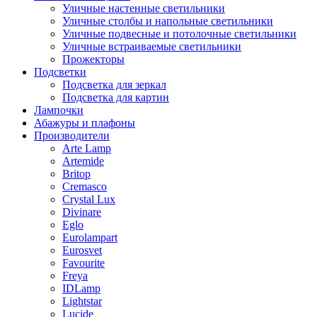
Уличные настенные светильники
Уличные столбы и напольные светильники
Уличные подвесные и потолочные светильники
Уличные встраиваемые светильники
Прожекторы
Подсветки
Подсветка для зеркал
Подсветка для картин
Лампочки
Абажуры и плафоны
Производители
Arte Lamp
Artemide
Britop
Cremasco
Crystal Lux
Divinare
Eglo
Eurolampart
Eurosvet
Favourite
Freya
IDLamp
Lightstar
Lucide