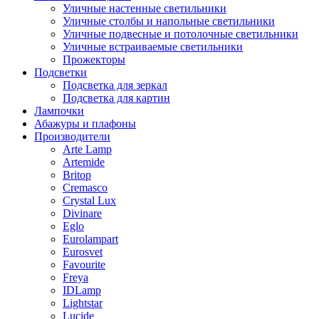
Уличные настенные светильники
Уличные столбы и напольные светильники
Уличные подвесные и потолочные светильники
Уличные встраиваемые светильники
Прожекторы
Подсветки
Подсветка для зеркал
Подсветка для картин
Лампочки
Абажуры и плафоны
Производители
Arte Lamp
Artemide
Britop
Cremasco
Crystal Lux
Divinare
Eglo
Eurolampart
Eurosvet
Favourite
Freya
IDLamp
Lightstar
Lucide