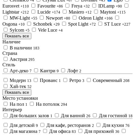
+4
+67
+45
Eurosvet
Favourite
Freya
IDLamp
+110
+86
+32
+90
Lightstar
Lucide
Masiero
Maytoni
+212
+174
+12
+115
MW-Light
Newport
Odeon Light
+55
+80
+166
Osgona
Schonbek
Spot Light
ST Luce
+10
+29
+72
+227
Sylcom
Vele Luce
+5
+4
Показать все
Наличие
В наличии
183
Страна
Австрия
295
Стиль
Арт-деко
Кантри
Лофт
7
9
2
Модерн
Прованс
Ретро
Современный
13
1
3
208
Хай-тек
52
Показать все
Место установки
На пол
На потолок
1
294
Интерьер
Для больших залов
Для ванной
Для гостиной
1
26
18
Для детской
Для кафе, ресторанов
Для кухни
9
2
76
Для магазина
Для офиса
Для прихожей
7
83
36