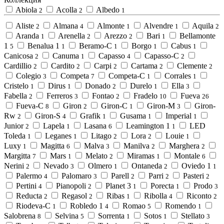
Abiola
Acolla
Albedo
2
2
1
Aliste
Almana
Almonte
Alvendre
Aquila
2
4
1
1
2
Aranda
Arenella
Arezzo
Bari
Bellamonte
1
2
2
1
1
Benalua 1
Beramo-C
Borgo
Cabus
5
1
1
1
1
Canicosa
Canuma
Capasso
Capasso-C
2
1
4
2
Cardillio
Cardito
Carpi
Cartama
Clemente
2
2
2
2
2
Colegio
Competa
Competa-C
Corrales
3
7
1
1
Cristelo
Dirus
Donado
Durelo
Ella
1
1
2
1
3
Fabella
Ferreros
Fontao
Fradelo
Fueva
2
3
2
10
26
Fueva-C
Giron
Giron-C
Giron-M
Giron-
8
2
1
3
Rw
Giron-S
Grafik
Gusama
Imperial
2
4
1
1
1
Junior
Lapela
Lasana
Leamington 1
LED
2
1
6
1
Toleda
Leganes
Litago
Lora
Louie
1
1
2
2
1
Luxy
Magitta
Malva
Manilva
Marghera
1
6
3
2
2
Margitta
Mars
Melato
Miramas
Montale
7
1
2
1
6
Nerini
Nevado
Olmero
Ontaneda
Oviedo 1
2
3
1
2
1
Palermo
Palomaro
Parell
Parri
Pasteri
4
3
2
2
2
Pertini
Pianopoli
Planet 3
Porecta
Prodo
4
2
1
1
3
Reducta
Regasol
Ribas
Ribolla
Riconto
2
2
1
4
2
Riodeva-C
Robledo 1
Romao
Romendo
1
4
5
1
Salobrena
Selvina
Sorrenta
Sotos
Stellato
8
5
1
1
3