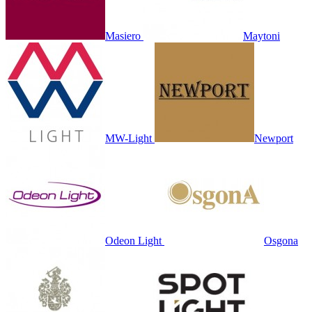
Masiero
Maytoni
MW-Light
Newport
Odeon Light
Osgona