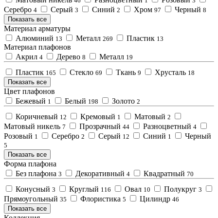
46
1
3
Серебро
Серый
Синий
Хром
Черный
4
3
2
97
8
Показать все
Материал арматуры
Алюминий
Металл
Пластик
13
269
13
Материал плафонов
Акрил
Дерево
Металл
4
8
19
Пластик
Стекло
Ткань
Хрусталь
165
69
9
18
Показать все
Цвет плафонов
Бежевый
Белый
Золото
1
198
2
Коричневый
Кремовый
Матовый
12
1
2
Матовый никель
Прозрачный
Разноцветный
7
44
4
Розовый
Серебро
Серый
Синий
Черный
1
2
12
1
5
Показать все
Форма плафона
Без плафона
Декоративный
Квадратный
3
4
70
Конусный
Круглый
Овал
Полукруг
3
116
10
3
Прямоугольный
Флористика
Цилиндр
35
5
46
Показать все
Коллекция