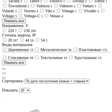
Tacuba
Talbot
Tolorico
Toronja
Tortoli
2
1
1
2
1
Townshend
Valmora
Valmoro
Vattaro
2
3
2
1
Velarde
Vezeno
Viki
Vintage
Vivaldo
3
4
4
1
2
Voltago
Voltago-C
Wasao
5
1
4
Показать все
Напряжение, V
220
230
7
288
Степень защиты, IP
20
44
54
267
26
2
Виды материалов
Деревянные
Металлические
Пластиковые
13
36
151
Стеклянные
Текстильные
Хрустальные
69
16
10
Показать все
Сортировка:
Показать: