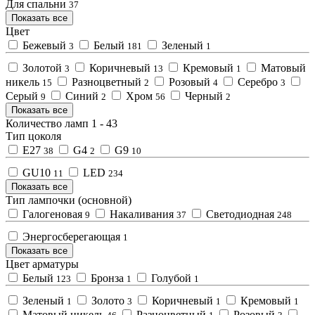
Для спальни
37
Показать все
Цвет
Бежевый
Белый
Зеленый
3
181
1
Золотой
Коричневый
Кремовый
Матовый
3
13
1
никель
Разноцветный
Розовый
Серебро
15
2
4
3
Серый
Синий
Хром
Черный
9
2
56
2
Показать все
Количество ламп
1
-
43
Тип цоколя
E27
G4
G9
38
2
10
GU10
LED
11
234
Показать все
Тип лампочки (основной)
Галогеновая
Накаливания
Светодиодная
9
37
248
Энергосберегающая
1
Показать все
Цвет арматуры
Белый
Бронза
Голубой
123
1
1
Зеленый
Золото
Коричневый
Кремовый
1
3
1
1
Матовый никель
Разноцветный
Розовый