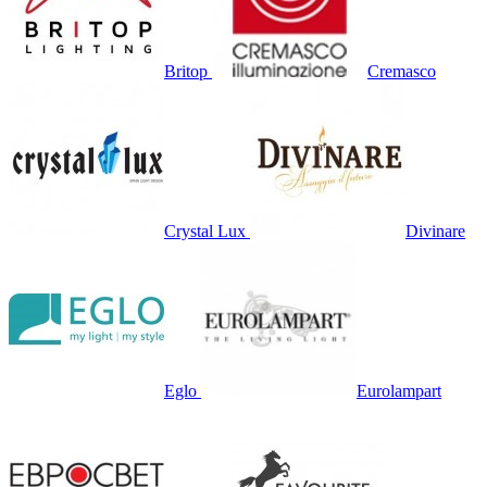
Britop
Cremasco
Crystal Lux
Divinare
Eglo
Eurolampart