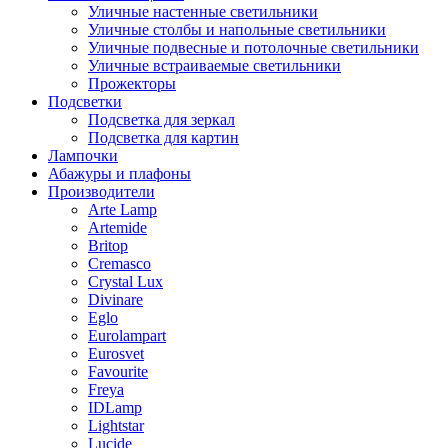
Уличные настенные светильники
Уличные столбы и напольные светильники
Уличные подвесные и потолочные светильники
Уличные встраиваемые светильники
Прожекторы
Подсветки
Подсветка для зеркал
Подсветка для картин
Лампочки
Абажуры и плафоны
Производители
Arte Lamp
Artemide
Britop
Cremasco
Crystal Lux
Divinare
Eglo
Eurolampart
Eurosvet
Favourite
Freya
IDLamp
Lightstar
Lucide