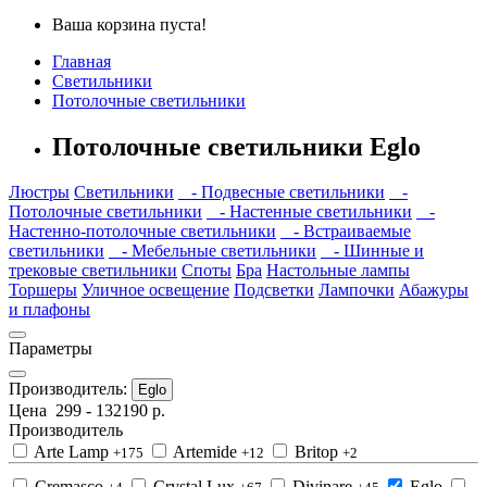
Ваша корзина пуста!
Главная
Светильники
Потолочные светильники
Потолочные светильники Eglo
Люстры
Светильники
- Подвесные светильники
-
Потолочные светильники
- Настенные светильники
-
Настенно-потолочные светильники
- Встраиваемые
светильники
- Мебельные светильники
- Шинные и
трековые светильники
Споты
Бра
Настольные лампы
Торшеры
Уличное освещение
Подсветки
Лампочки
Абажуры
и плафоны
Параметры
Производитель:
Eglo
Цена
299
-
132190
р.
Производитель
Arte Lamp
Artemide
Britop
+175
+12
+2
Cremasco
Crystal Lux
Divinare
Eglo