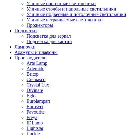
Уличные настенные светильники
Уличные столбы и напольные светильники
Уличные подвесные и потолочные светильники
Уличные встраиваемые светильники
Прожекторы
Подсветки
Подсветка для зеркал
Подсветка для картин
Лампочки
Абажуры и плафоны
Производители
Arte Lamp
Artemide
Britop
Cremasco
Crystal Lux
Divinare
Eglo
Eurolampart
Eurosvet
Favourite
Freya
IDLamp
Lightstar
Lucide