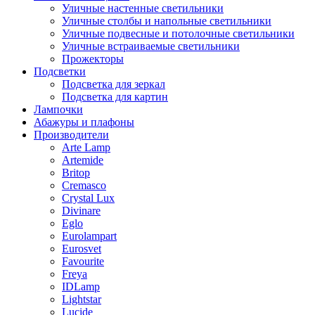
Уличные настенные светильники
Уличные столбы и напольные светильники
Уличные подвесные и потолочные светильники
Уличные встраиваемые светильники
Прожекторы
Подсветки
Подсветка для зеркал
Подсветка для картин
Лампочки
Абажуры и плафоны
Производители
Arte Lamp
Artemide
Britop
Cremasco
Crystal Lux
Divinare
Eglo
Eurolampart
Eurosvet
Favourite
Freya
IDLamp
Lightstar
Lucide