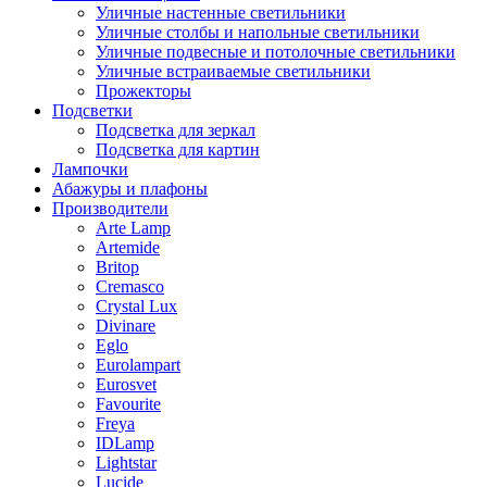
Уличные настенные светильники
Уличные столбы и напольные светильники
Уличные подвесные и потолочные светильники
Уличные встраиваемые светильники
Прожекторы
Подсветки
Подсветка для зеркал
Подсветка для картин
Лампочки
Абажуры и плафоны
Производители
Arte Lamp
Artemide
Britop
Cremasco
Crystal Lux
Divinare
Eglo
Eurolampart
Eurosvet
Favourite
Freya
IDLamp
Lightstar
Lucide