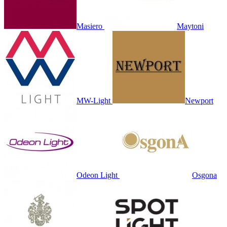
Masiero
Maytoni
MW-Light
Newport
Odeon Light
Osgona