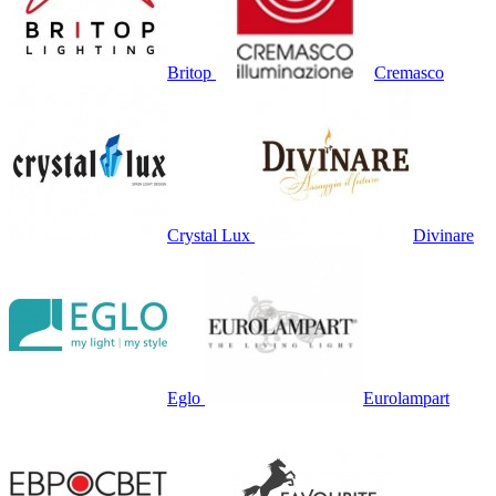
Britop
Cremasco
Crystal Lux
Divinare
Eglo
Eurolampart