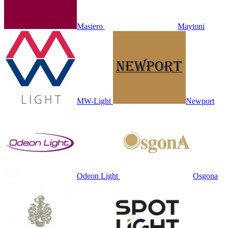
Masiero
Maytoni
MW-Light
Newport
Odeon Light
Osgona