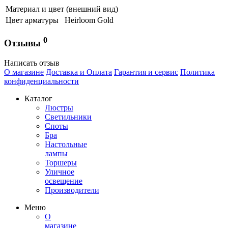
Материал и цвет (внешний вид)
Цвет арматуры
Heirloom Gold
0
Отзывы
Написать отзыв
О магазине
Доставка и Оплата
Гарантия и сервис
Политика
конфиденциальности
Каталог
Люстры
Светильники
Споты
Бра
Настольные
лампы
Торшеры
Уличное
освещение
Производители
Меню
О
магазине