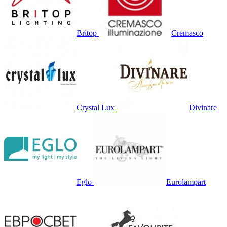
Britop
Cremasco
Crystal Lux
Divinare
Eglo
Eurolampart