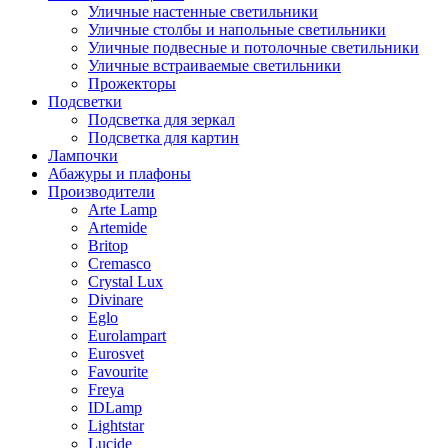
Уличные настенные светильники
Уличные столбы и напольные светильники
Уличные подвесные и потолочные светильники
Уличные встраиваемые светильники
Прожекторы
Подсветки
Подсветка для зеркал
Подсветка для картин
Лампочки
Абажуры и плафоны
Производители
Arte Lamp
Artemide
Britop
Cremasco
Crystal Lux
Divinare
Eglo
Eurolampart
Eurosvet
Favourite
Freya
IDLamp
Lightstar
Lucide