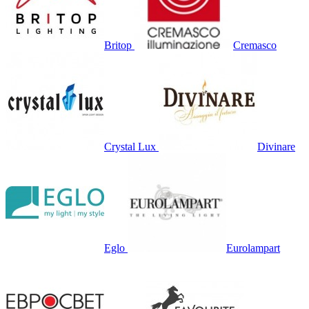
Britop
Cremasco
Crystal Lux
Divinare
Eglo
Eurolampart