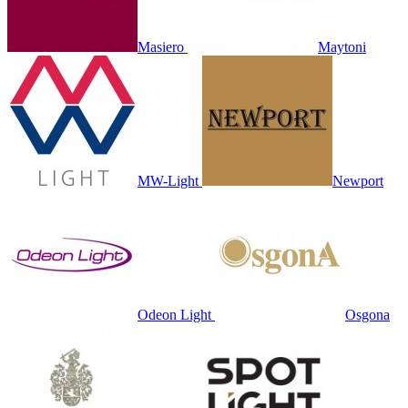
Masiero
Maytoni
MW-Light
Newport
Odeon Light
Osgona