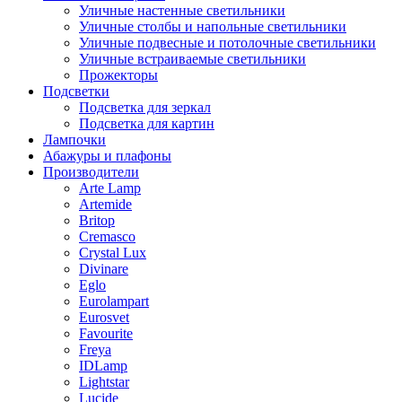
Уличные настенные светильники
Уличные столбы и напольные светильники
Уличные подвесные и потолочные светильники
Уличные встраиваемые светильники
Прожекторы
Подсветки
Подсветка для зеркал
Подсветка для картин
Лампочки
Абажуры и плафоны
Производители
Arte Lamp
Artemide
Britop
Cremasco
Crystal Lux
Divinare
Eglo
Eurolampart
Eurosvet
Favourite
Freya
IDLamp
Lightstar
Lucide