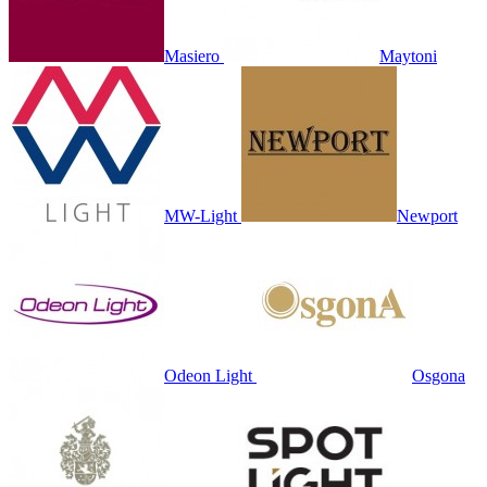
Masiero
Maytoni
MW-Light
Newport
Odeon Light
Osgona