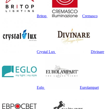
Britop
Cremasco
Crystal Lux
Divinare
Eglo
Eurolampart