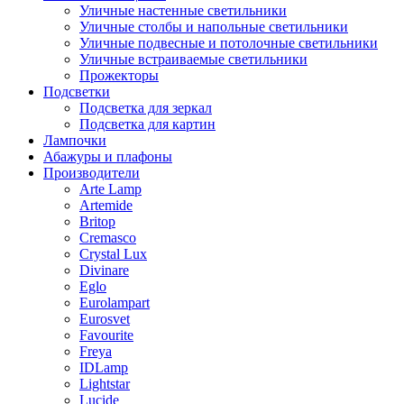
Уличные настенные светильники
Уличные столбы и напольные светильники
Уличные подвесные и потолочные светильники
Уличные встраиваемые светильники
Прожекторы
Подсветки
Подсветка для зеркал
Подсветка для картин
Лампочки
Абажуры и плафоны
Производители
Arte Lamp
Artemide
Britop
Cremasco
Crystal Lux
Divinare
Eglo
Eurolampart
Eurosvet
Favourite
Freya
IDLamp
Lightstar
Lucide