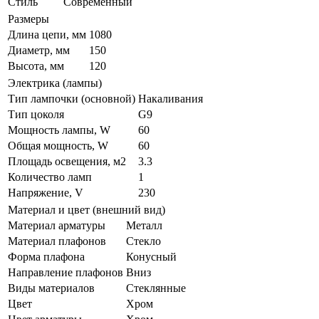
Стиль
Современный
Размеры
Длина цепи, мм
1080
Диаметр, мм
150
Высота, мм
120
Электрика (лампы)
Тип лампочки (основной)
Накаливания
Тип цоколя
G9
Мощность лампы, W
60
Общая мощность, W
60
Площадь освещения, м2
3.3
Количество ламп
1
Напряжение, V
230
Материал и цвет (внешний вид)
Материал арматуры
Металл
Материал плафонов
Стекло
Форма плафона
Конусный
Направление плафонов
Вниз
Виды материалов
Стеклянные
Цвет
Хром