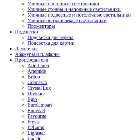
Уличные настенные светильники
Уличные столбы и напольные светильники
Уличные подвесные и потолочные светильники
Уличные встраиваемые светильники
Прожекторы
Подсветки
Подсветка для зеркал
Подсветка для картин
Лампочки
Абажуры и плафоны
Производители
Arte Lamp
Artemide
Britop
Cremasco
Crystal Lux
Divinare
Eglo
Eurolampart
Eurosvet
Favourite
Freya
IDLamp
Lightstar
Lucide