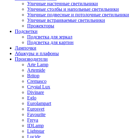
Уличные настенные светильники
Уличные столбы и напольные светильники
Уличные подвесные и потолочные светильники
Уличные встраиваемые светильники
Прожекторы
Подсветки
Подсветка для зеркал
Подсветка для картин
Лампочки
Абажуры и плафоны
Производители
Arte Lamp
Artemide
Britop
Cremasco
Crystal Lux
Divinare
Eglo
Eurolampart
Eurosvet
Favourite
Freya
IDLamp
Lightstar
Lucide