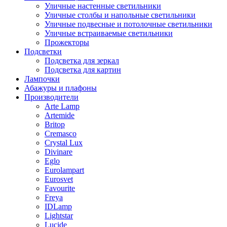
Уличные настенные светильники
Уличные столбы и напольные светильники
Уличные подвесные и потолочные светильники
Уличные встраиваемые светильники
Прожекторы
Подсветки
Подсветка для зеркал
Подсветка для картин
Лампочки
Абажуры и плафоны
Производители
Arte Lamp
Artemide
Britop
Cremasco
Crystal Lux
Divinare
Eglo
Eurolampart
Eurosvet
Favourite
Freya
IDLamp
Lightstar
Lucide