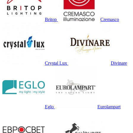
Britop
Cremasco
Crystal Lux
Divinare
Eglo
Eurolampart