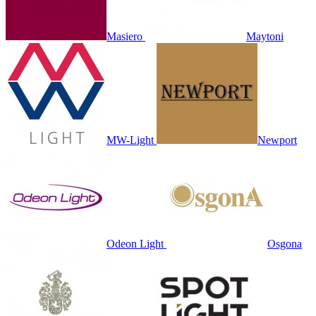
Masiero
Maytoni
MW-Light
Newport
Odeon Light
Osgona