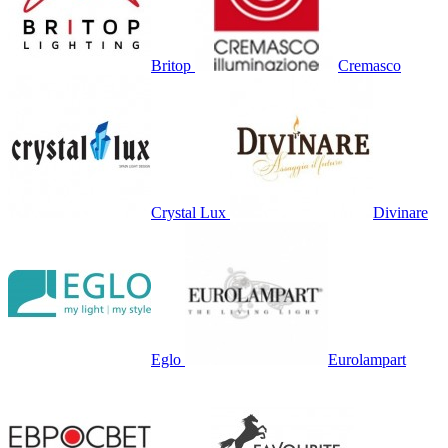
Britop
Cremasco
Crystal Lux
Divinare
Eglo
Eurolampart