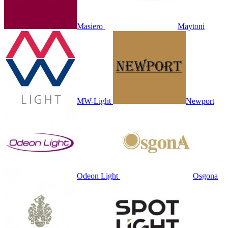
Masiero
Maytoni
MW-Light
Newport
Odeon Light
Osgona