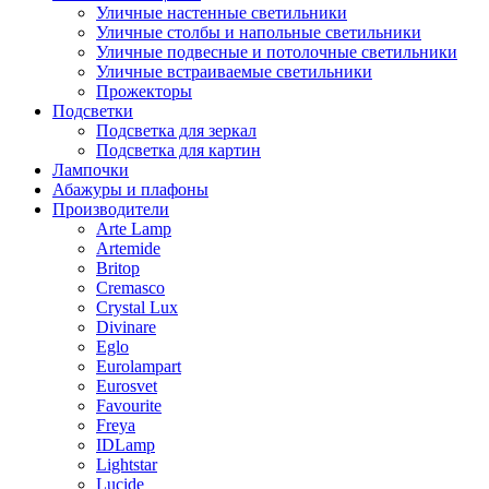
Уличные настенные светильники
Уличные столбы и напольные светильники
Уличные подвесные и потолочные светильники
Уличные встраиваемые светильники
Прожекторы
Подсветки
Подсветка для зеркал
Подсветка для картин
Лампочки
Абажуры и плафоны
Производители
Arte Lamp
Artemide
Britop
Cremasco
Crystal Lux
Divinare
Eglo
Eurolampart
Eurosvet
Favourite
Freya
IDLamp
Lightstar
Lucide