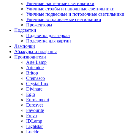
Уличные настенные светильники
Уличные столбы и напольные светильники
Уличные подвесные и потолочные светильники
Уличные встраиваемые светильники
Прожекторы
Подсветки
Подсветка для зеркал
Подсветка для картин
Лампочки
Абажуры и плафоны
Производители
Arte Lamp
Artemide
Britop
Cremasco
Crystal Lux
Divinare
Eglo
Eurolampart
Eurosvet
Favourite
Freya
IDLamp
Lightstar
Lucide