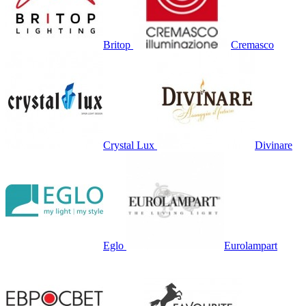
Britop
Cremasco
Crystal Lux
Divinare
Eglo
Eurolampart