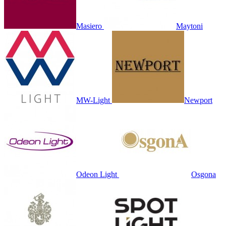
Masiero
Maytoni
MW-Light
Newport
Odeon Light
Osgona