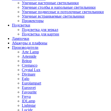
Уличные настенные светильники
Уличные столбы и напольные светильники
Уличные подвесные и потолочные светильники
Уличные встраиваемые светильники
Прожекторы
Подсветки
Подсветка для зеркал
Подсветка для картин
Лампочки
Абажуры и плафоны
Производители
Arte Lamp
Artemide
Britop
Cremasco
Crystal Lux
Divinare
Eglo
Eurolampart
Eurosvet
Favourite
Freya
IDLamp
Lightstar
Lucide