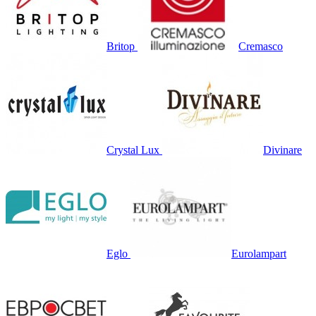
Britop
Cremasco
Crystal Lux
Divinare
Eglo
Eurolampart