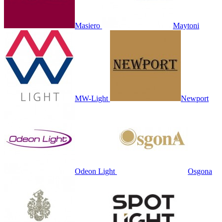
Masiero
Maytoni
MW-Light
Newport
Odeon Light
Osgona