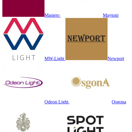
Masiero
Maytoni
MW-Light
Newport
Odeon Light
Osgona