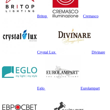
Britop
Cremasco
Crystal Lux
Divinare
Eglo
Eurolampart