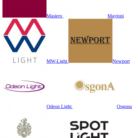
Masiero
Maytoni
MW-Light
Newport
Odeon Light
Osgona