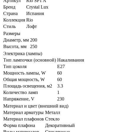
Артикул
Rio SP1 A
Бренд
Crystal Lux
Страна
Испания
Коллекция
Rio
Стиль
Лофт
Размеры
Диаметр, мм
200
Высота, мм
250
Электрика (лампы)
Тип лампочки (основной)
Накаливания
Тип цоколя
E27
Мощность лампы, W
60
Общая мощность, W
60
Площадь освещения, м2
3.3
Количество ламп
1
Напряжение, V
230
Материал и цвет (внешний вид)
Материал арматуры
Металл
Материал плафонов
Стекло
Форма плафона
Декоративный
Виды материалов
Стеклянные