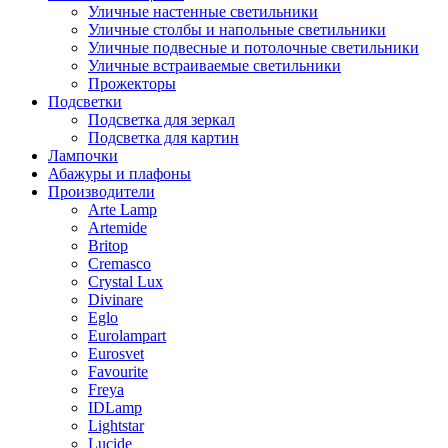
Уличные настенные светильники
Уличные столбы и напольные светильники
Уличные подвесные и потолочные светильники
Уличные встраиваемые светильники
Прожекторы
Подсветки
Подсветка для зеркал
Подсветка для картин
Лампочки
Абажуры и плафоны
Производители
Arte Lamp
Artemide
Britop
Cremasco
Crystal Lux
Divinare
Eglo
Eurolampart
Eurosvet
Favourite
Freya
IDLamp
Lightstar
Lucide