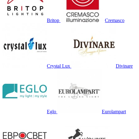
Britop
Cremasco
Crystal Lux
Divinare
Eglo
Eurolampart