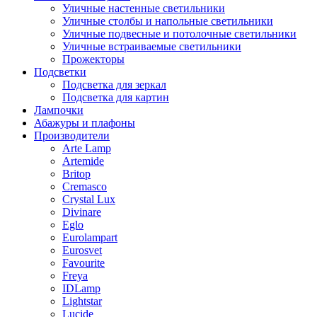
Уличные настенные светильники
Уличные столбы и напольные светильники
Уличные подвесные и потолочные светильники
Уличные встраиваемые светильники
Прожекторы
Подсветки
Подсветка для зеркал
Подсветка для картин
Лампочки
Абажуры и плафоны
Производители
Arte Lamp
Artemide
Britop
Cremasco
Crystal Lux
Divinare
Eglo
Eurolampart
Eurosvet
Favourite
Freya
IDLamp
Lightstar
Lucide