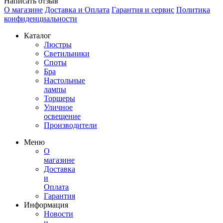
Написать отзыв
О магазине
Доставка и Оплата
Гарантия и сервис
Политика
конфиденциальности
Каталог
Люстры
Светильники
Споты
Бра
Настольные
лампы
Торшеры
Уличное
освещение
Производители
Меню
О
магазине
Доставка
и
Оплата
Гарантия
Информация
Новости
и