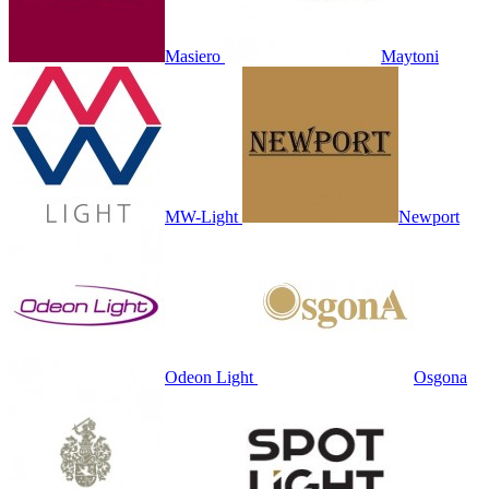
Masiero
Maytoni
MW-Light
Newport
Odeon Light
Osgona