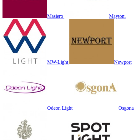
Masiero
Maytoni
MW-Light
Newport
Odeon Light
Osgona