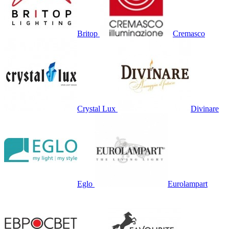
Britop
Cremasco
Crystal Lux
Divinare
Eglo
Eurolampart