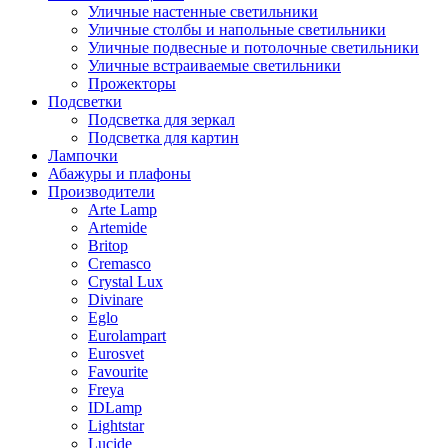
Уличные настенные светильники
Уличные столбы и напольные светильники
Уличные подвесные и потолочные светильники
Уличные встраиваемые светильники
Прожекторы
Подсветки
Подсветка для зеркал
Подсветка для картин
Лампочки
Абажуры и плафоны
Производители
Arte Lamp
Artemide
Britop
Cremasco
Crystal Lux
Divinare
Eglo
Eurolampart
Eurosvet
Favourite
Freya
IDLamp
Lightstar
Lucide