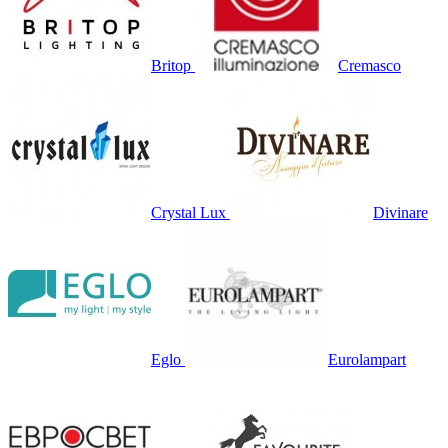
Britop
Cremasco
Crystal Lux
Divinare
Eglo
Eurolampart