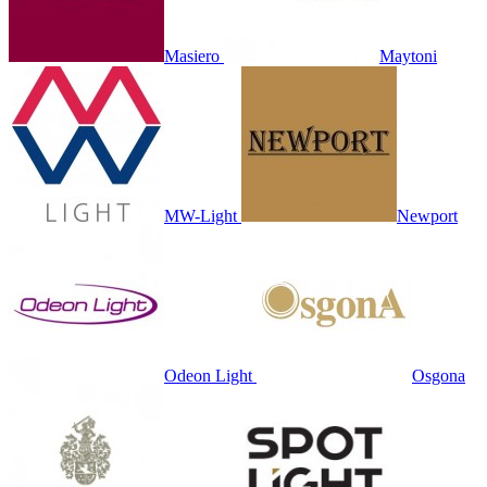
Masiero
Maytoni
MW-Light
Newport
Odeon Light
Osgona