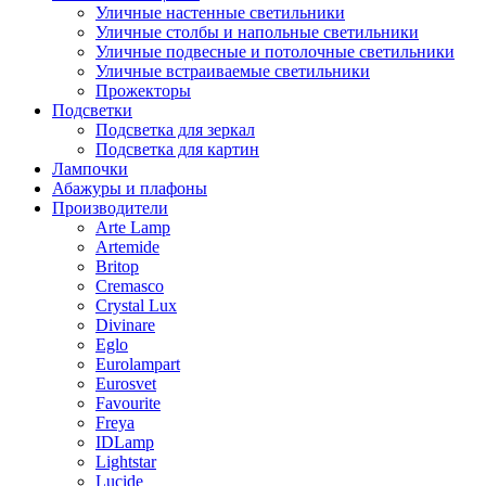
Уличные настенные светильники
Уличные столбы и напольные светильники
Уличные подвесные и потолочные светильники
Уличные встраиваемые светильники
Прожекторы
Подсветки
Подсветка для зеркал
Подсветка для картин
Лампочки
Абажуры и плафоны
Производители
Arte Lamp
Artemide
Britop
Cremasco
Crystal Lux
Divinare
Eglo
Eurolampart
Eurosvet
Favourite
Freya
IDLamp
Lightstar
Lucide