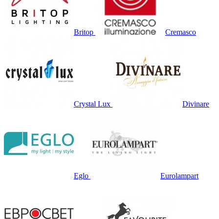
Britop
Cremasco
Crystal Lux
Divinare
Eglo
Eurolampart