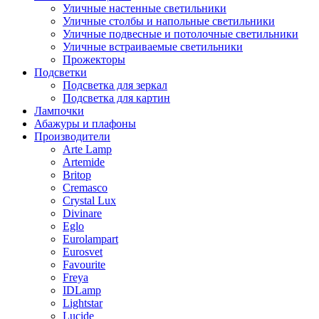
Уличные настенные светильники
Уличные столбы и напольные светильники
Уличные подвесные и потолочные светильники
Уличные встраиваемые светильники
Прожекторы
Подсветки
Подсветка для зеркал
Подсветка для картин
Лампочки
Абажуры и плафоны
Производители
Arte Lamp
Artemide
Britop
Cremasco
Crystal Lux
Divinare
Eglo
Eurolampart
Eurosvet
Favourite
Freya
IDLamp
Lightstar
Lucide