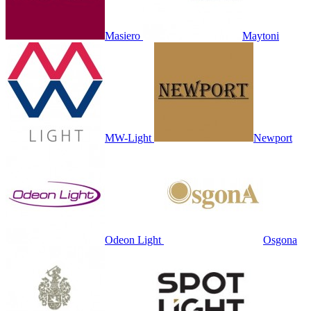
Masiero
Maytoni
MW-Light
Newport
Odeon Light
Osgona