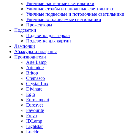
Уличные настенные светильники
Уличные столбы и напольные светильники
Уличные подвесные и потолочные светильники
Уличные встраиваемые светильники
Прожекторы
Подсветки
Подсветка для зеркал
Подсветка для картин
Лампочки
Абажуры и плафоны
Производители
Arte Lamp
Artemide
Britop
Cremasco
Crystal Lux
Divinare
Eglo
Eurolampart
Eurosvet
Favourite
Freya
IDLamp
Lightstar
Lucide