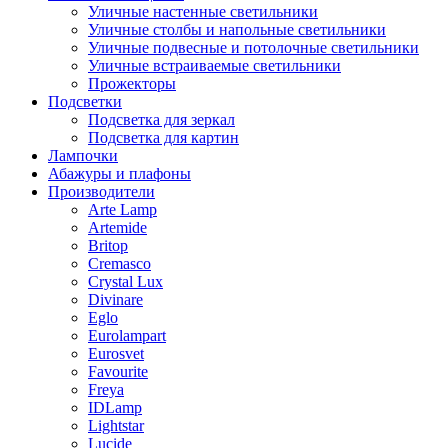
Уличные настенные светильники
Уличные столбы и напольные светильники
Уличные подвесные и потолочные светильники
Уличные встраиваемые светильники
Прожекторы
Подсветки
Подсветка для зеркал
Подсветка для картин
Лампочки
Абажуры и плафоны
Производители
Arte Lamp
Artemide
Britop
Cremasco
Crystal Lux
Divinare
Eglo
Eurolampart
Eurosvet
Favourite
Freya
IDLamp
Lightstar
Lucide