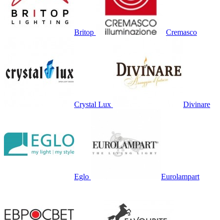
Britop
Cremasco
Crystal Lux
Divinare
Eglo
Eurolampart