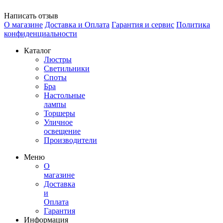
Написать отзыв
О магазине
Доставка и Оплата
Гарантия и сервис
Политика
конфиденциальности
Каталог
Люстры
Светильники
Споты
Бра
Настольные
лампы
Торшеры
Уличное
освещение
Производители
Меню
О
магазине
Доставка
и
Оплата
Гарантия
Информация