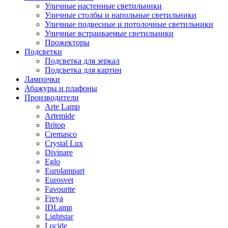
Уличные настенные светильники
Уличные столбы и напольные светильники
Уличные подвесные и потолочные светильники
Уличные встраиваемые светильники
Прожекторы
Подсветки
Подсветка для зеркал
Подсветка для картин
Лампочки
Абажуры и плафоны
Производители
Arte Lamp
Artemide
Britop
Cremasco
Crystal Lux
Divinare
Eglo
Eurolampart
Eurosvet
Favourite
Freya
IDLamp
Lightstar
Lucide