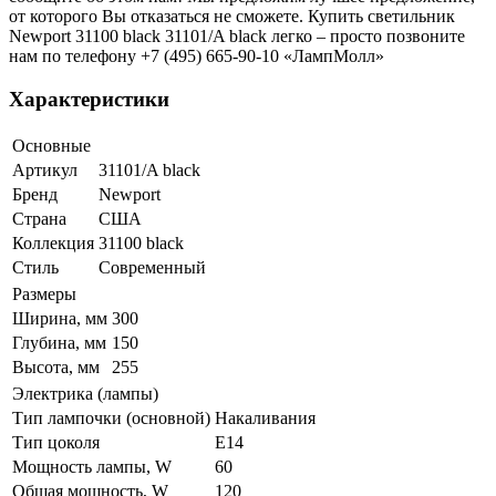
от которого Вы отказаться не сможете. Купить светильник
Newport 31100 black 31101/A black легко – просто позвоните
нам по телефону +7 (495) 665-90-10 «ЛампМолл»
Характеристики
Основные
Артикул
31101/A black
Бренд
Newport
Страна
США
Коллекция
31100 black
Стиль
Современный
Размеры
Ширина, мм
300
Глубина, мм
150
Высота, мм
255
Электрика (лампы)
Тип лампочки (основной)
Накаливания
Тип цоколя
E14
Мощность лампы, W
60
Общая мощность, W
120