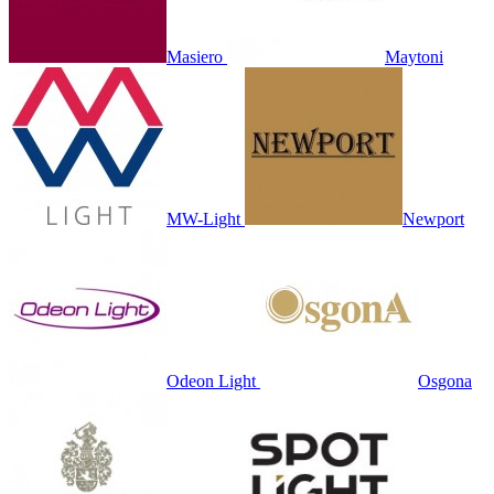
Masiero
Maytoni
MW-Light
Newport
Odeon Light
Osgona