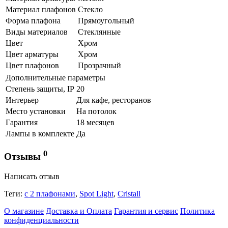
Материал плафонов
Стекло
Форма плафона
Прямоугольный
Виды материалов
Стеклянные
Цвет
Хром
Цвет арматуры
Хром
Цвет плафонов
Прозрачный
Дополнительные параметры
Степень защиты, IP
20
Интерьер
Для кафе, ресторанов
Место установки
На потолок
Гарантия
18 месяцев
Лампы в комплекте
Да
0
Отзывы
Написать отзыв
Теги:
с 2 плафонами
,
Spot Light
,
Cristall
О магазине
Доставка и Оплата
Гарантия и сервис
Политика
конфиденциальности