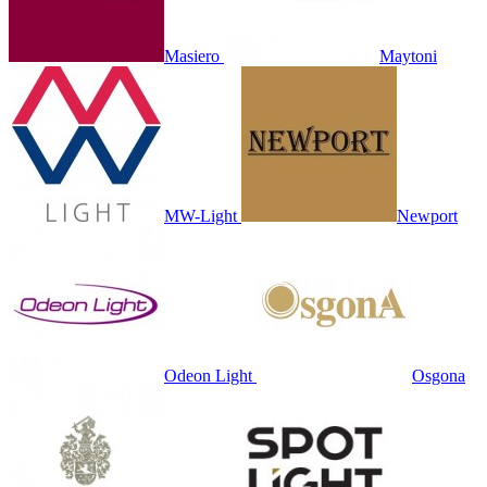
Masiero
Maytoni
MW-Light
Newport
Odeon Light
Osgona