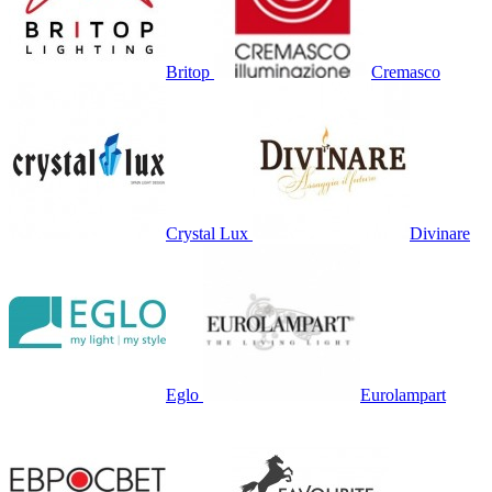
Britop
Cremasco
Crystal Lux
Divinare
Eglo
Eurolampart