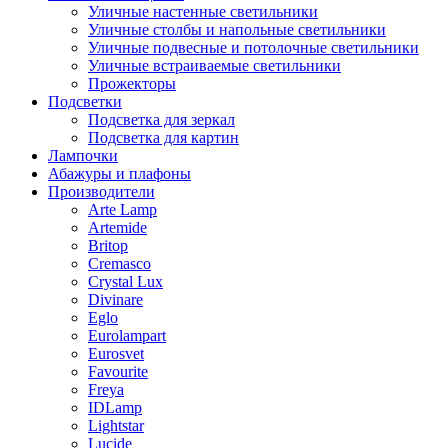
Уличные настенные светильники
Уличные столбы и напольные светильники
Уличные подвесные и потолочные светильники
Уличные встраиваемые светильники
Прожекторы
Подсветки
Подсветка для зеркал
Подсветка для картин
Лампочки
Абажуры и плафоны
Производители
Arte Lamp
Artemide
Britop
Cremasco
Crystal Lux
Divinare
Eglo
Eurolampart
Eurosvet
Favourite
Freya
IDLamp
Lightstar
Lucide