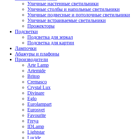
Уличные настенные светильники
Уличные столбы и напольные светильники
Уличные подвесные и потолочные светильники
Уличные встраиваемые светильники
Прожекторы
Подсветки
Подсветка для зеркал
Подсветка для картин
Лампочки
Абажуры и плафоны
Производители
Arte Lamp
Artemide
Britop
Cremasco
Crystal Lux
Divinare
Eglo
Eurolampart
Eurosvet
Favourite
Freya
IDLamp
Lightstar
Lucide