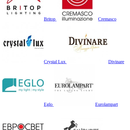
Britop
Cremasco
Crystal Lux
Divinare
Eglo
Eurolampart