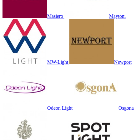
Masiero
Maytoni
MW-Light
Newport
Odeon Light
Osgona