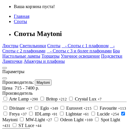
Ваша корзина пуста!
Главная
Споты
Споты Maytoni
Люстры
Светильники
Споты
- Споты с 1 плафоном
-
Споты с 2 плафонами
- Споты с 3 и более плафонами
Бра
Настольные лампы
Торшеры
Уличное освещение
Подсветки
Лампочки
Абажуры и плафоны
Параметры
Производитель:
Maytoni
Цена
715
-
7400
р.
Производитель
Arte Lamp
Britop
Crystal Lux
+290
+212
+7
Divinare
Eglo
Eurosvet
Favourite
+17
+349
+215
+113
Freya
IDLamp
Lightstar
Lucide
+37
+91
+61
+254
Maytoni
MW-Light
Odeon Light
Spot Light
+27
+169
ST Luce
+431
+44