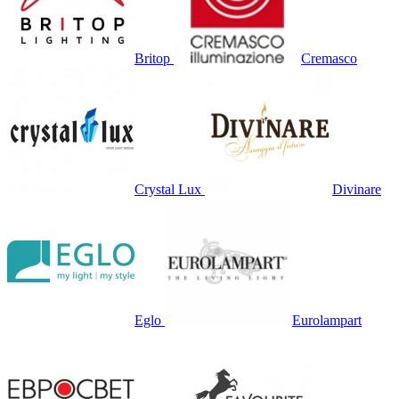
Britop
Cremasco
Crystal Lux
Divinare
Eglo
Eurolampart