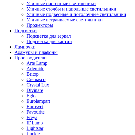
Уличные настенные светильники
Уличные столбы и напольные светильники
Уличные подвесные и потолочные светильники
Уличные встраиваемые светильники
Прожекторы
Подсветки
Подсветка для зеркал
Подсветка для картин
Лампочки
Абажуры и плафоны
Производители
Arte Lamp
Artemide
Britop
Cremasco
Crystal Lux
Divinare
Eglo
Eurolampart
Eurosvet
Favourite
Freya
IDLamp
Lightstar
Lucide