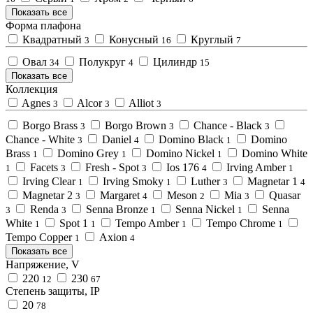
Показать все
Форма плафона
Квадратный
Конусный
Круглый
3
16
7
Овал
Полукруг
Цилиндр
34
4
15
Показать все
Коллекция
Agnes
Alcor
Alliot
3
3
3
Borgo Brass
Borgo Brown
Chance - Black
3
3
3
Chance - White
Daniel
Domino Black
Domino
3
4
1
Brass
Domino Grey
Domino Nickel
Domino White
1
1
1
Facets
Fresh - Spot
Ios 176
Irving Amber
1
3
3
4
1
Irving Clear
Irving Smoky
Luther
Magnetar 1
1
1
3
4
Magnetar 2
Margaret
Meson
Mia
Quasar
3
4
2
3
Renda
Senna Bronze
Senna Nickel
Senna
3
3
1
1
White
Spot 1
Tempo Amber
Tempo Chrome
1
1
1
1
Tempo Copper
Аxion
1
4
Показать все
Напряжение, V
220
230
12
67
Степень защиты, IP
20
78