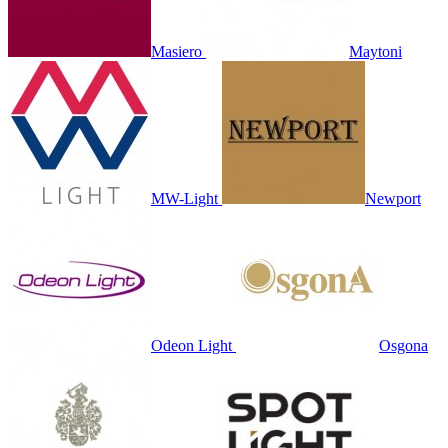
Masiero
Maytoni
MW-Light
Newport
Odeon Light
Osgona