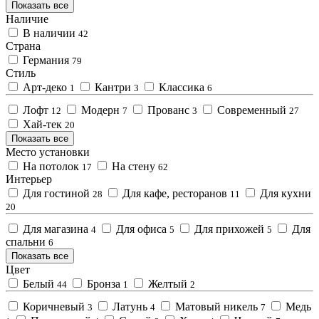
Показать все
Наличие
В наличии
42
Страна
Германия
79
Стиль
Арт-деко
Кантри
Классика
1
3
6
Лофт
Модерн
Прованс
Современный
12
7
3
27
Хай-тек
20
Показать все
Место установки
На потолок
На стену
17
62
Интерьер
Для гостиной
Для кафе, ресторанов
Для кухни
28
11
20
Для магазина
Для офиса
Для прихожей
Для
4
5
5
спальни
6
Показать все
Цвет
Белый
Бронза
Желтый
44
1
2
Коричневый
Латунь
Матовый никель
Медь
3
4
7