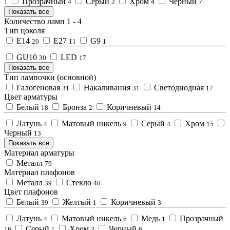
Прозрачный
Серый
Хром
Черный
1
4
2
4
7
Показать все
Количество ламп
1
-
4
Тип цоколя
E14
E27
G9
20
11
1
GU10
LED
30
17
Показать все
Тип лампочки (основной)
Галогеновая
Накаливания
Светодиодная
31
31
17
Цвет арматуры
Белый
Бронза
Коричневый
18
2
14
Латунь
Матовый никель
Серый
Хром
4
9
4
15
Черный
13
Показать все
Материал арматуры
Металл
79
Материал плафонов
Металл
Стекло
39
40
Цвет плафонов
Белый
Желтый
Коричневый
39
1
3
Латунь
Матовый никель
Медь
Прозрачный
4
6
1
Серый
Хром
Черный
16
1
2
6