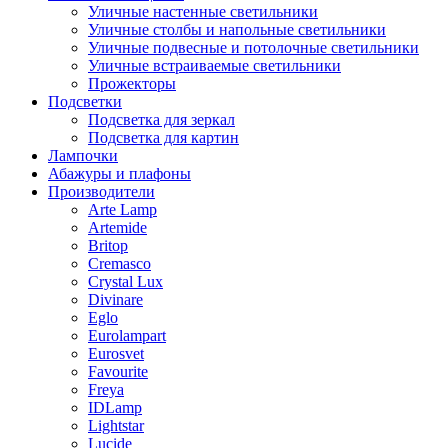
Уличные настенные светильники
Уличные столбы и напольные светильники
Уличные подвесные и потолочные светильники
Уличные встраиваемые светильники
Прожекторы
Подсветки
Подсветка для зеркал
Подсветка для картин
Лампочки
Абажуры и плафоны
Производители
Arte Lamp
Artemide
Britop
Cremasco
Crystal Lux
Divinare
Eglo
Eurolampart
Eurosvet
Favourite
Freya
IDLamp
Lightstar
Lucide