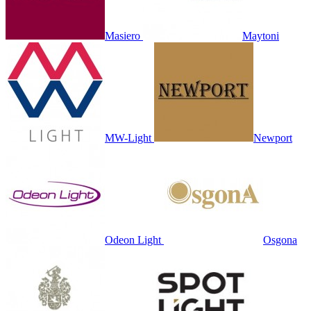
Masiero
Maytoni
MW-Light
Newport
Odeon Light
Osgona