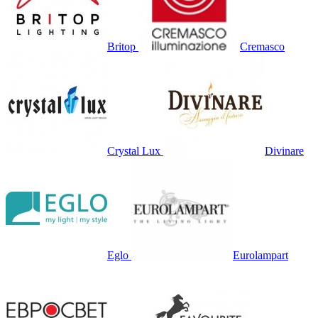
Britop
Cremasco
Crystal Lux
Divinare
Eglo
Eurolampart